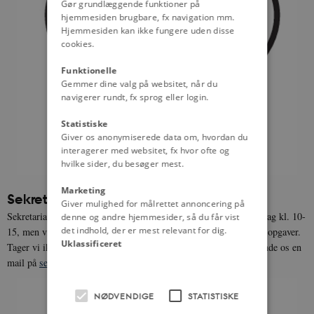
Gør grundlæggende funktioner på
hjemmesiden brugbare, fx navigation mm.
Hjemmesiden kan ikke fungere uden disse
cookies.
Funktionelle
Gemmer dine valg på websitet, når du
navigerer rundt, fx sprog eller login.
Statistiske
Giver os anonymiserede data om, hvordan du
interagerer med websitet, fx hvor ofte og
hvilke sider, du besøger mest.
Marketing
Sekretariatets træffetid
Giver mulighed for målrettet annoncering på
Sekretariatet kan normalt træffes pr. mail og telefon mandag-fredag kl. 10-
denne og andre hjemmesider, så du får vist
det indhold, der er mest relevant for dig.
15, men vi kan være optaget af mødeaktivitet, opkald eller andre opgaver.
Uklassificeret
Tager vi ikke telefonen, anbefaler vi at prøve igen senere eller sende os en
mail på
sekretariat@censorerne.dk
.
NØDVENDIGE
STATISTISKE