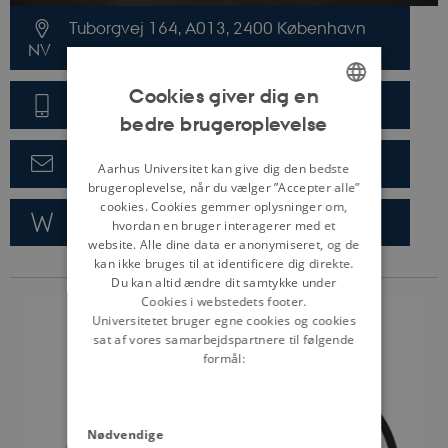
Tuborgvej 164, A013, 2400 København
NV
Cookies giver dig en
87163279
bedre brugeroplevelse
ENGLISH
DANISH
sekretariat@censorerne.dk
Aarhus Universitet kan give dig den bedste
brugeroplevelse, når du vælger ”Accepter alle”
cookies. Cookies gemmer oplysninger om,
censorerne.dk
hvordan en bruger interagerer med et
website. Alle dine data er anonymiseret, og de
kan ikke bruges til at identificere dig direkte.
Du kan altid ændre dit samtykke under
Cookies i webstedets footer.
Universitetet bruger egne cookies og cookies
sat af vores samarbejdspartnere til følgende
formål:
Nødvendige